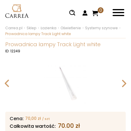
0
Carrea.pl
Sklep
Łazienka
Oświetlenie
Systemy szynowe
Prowadnica lampy Track Light white
Prowadnica lampy Track Light white
ID: 12249
Cena:
70,00
zł
/ szt
70.00
zł
Całkowita wartość: