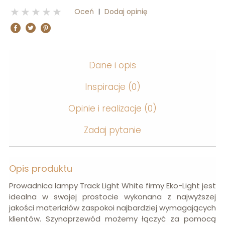
1 stars
2 stars
3 stars
4 stars
5 stars
Oceń
Dodaj opinię
|
Dane i opis
Inspiracje
(0)
Opinie i realizacje
(0)
Zadaj pytanie
Opis produktu
Prowadnica lampy Track Light White firmy Eko-Light jest
idealna w swojej prostocie wykonana z najwyższej
jakości materiałów zaspokoi najbardziej wymagających
klientów. Szynoprzewód możemy łączyć za pomocą