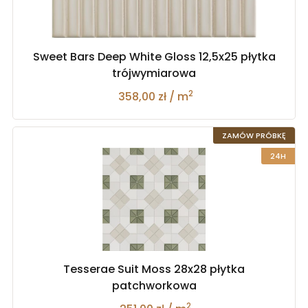
Sweet Bars Deep White Gloss 12,5x25 płytka
trójwymiarowa
2
358,00 zł / m
ZAMÓW PRÓBKĘ
24H
Tesserae Suit Moss 28x28 płytka
patchworkowa
2