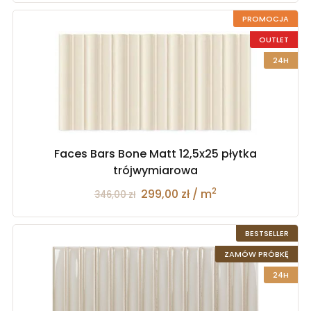
PROMOCJA
OUTLET
24H
Faces Bars Bone Matt 12,5x25 płytka
trójwymiarowa
2
299,00 zł / m
346,00 zł
BESTSELLER
ZAMÓW PRÓBKĘ
24H