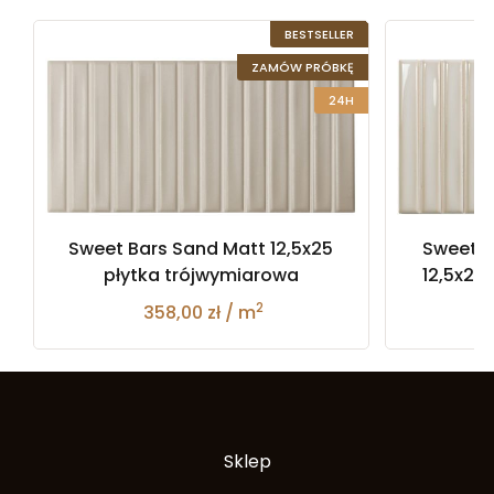
BESTSELLER
ZAMÓW PRÓBKĘ
24H
Sweet Bars Sand Matt 12,5x25
Sweet B
płytka trójwymiarowa
12,5x25
2
358,00 zł / m
Sklep