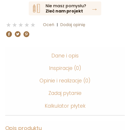
Nie masz pomysłu?
→
Zleć nam projekt
1 stars
2 stars
3 stars
4 stars
5 stars
Oceń
Dodaj opinię
|
Dane i opis
Inspiracje
(0)
Opinie i realizacje
(0)
Zadaj pytanie
Kalkulator płytek
Opis produktu