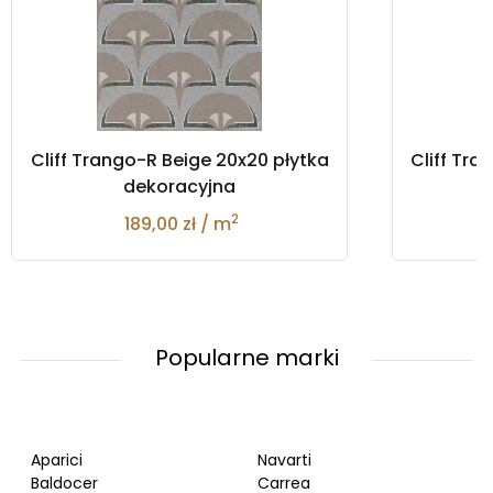
Cliff Trango-R Beige 20x20 płytka
Cliff Tra
dekoracyjna
2
189,00 zł / m
Popularne marki
Aparici
Navarti
Baldocer
Carrea