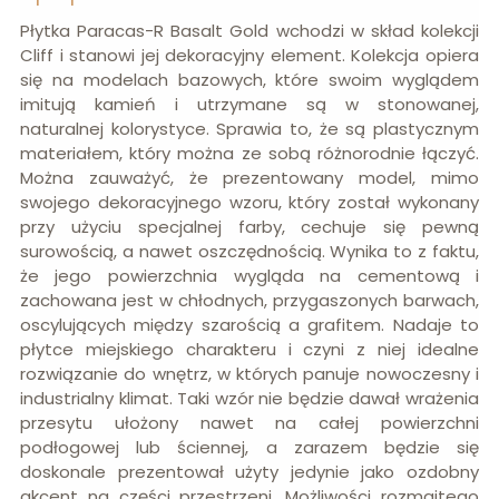
Płytka Paracas-R Basalt Gold wchodzi w skład kolekcji
Cliff i stanowi jej dekoracyjny element. Kolekcja opiera
się na modelach bazowych, które swoim wyglądem
imitują kamień i utrzymane są w stonowanej,
naturalnej kolorystyce. Sprawia to, że są plastycznym
materiałem, który można ze sobą różnorodnie łączyć.
Można zauważyć, że prezentowany model, mimo
swojego dekoracyjnego wzoru, który został wykonany
przy użyciu specjalnej farby, cechuje się pewną
surowością, a nawet oszczędnością. Wynika to z faktu,
że jego powierzchnia wygląda na cementową i
zachowana jest w chłodnych, przygaszonych barwach,
oscylujących między szarością a grafitem. Nadaje to
płytce miejskiego charakteru i czyni z niej idealne
rozwiązanie do wnętrz, w których panuje nowoczesny i
industrialny klimat. Taki wzór nie będzie dawał wrażenia
przesytu ułożony nawet na całej powierzchni
podłogowej lub ściennej, a zarazem będzie się
doskonale prezentował użyty jedynie jako ozdobny
akcent na części przestrzeni. Możliwości rozmaitego