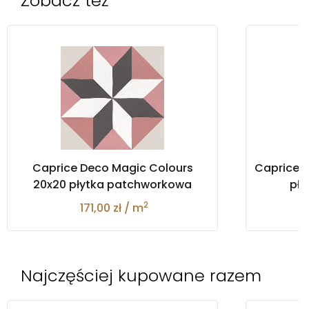
Zobacz też
Caprice Deco Magic Colours
Caprice 
20x20 płytka patchworkowa
pł
2
171,00 zł / m
Najczęściej kupowane razem