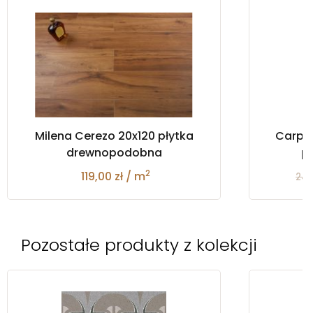
Milena Cerezo 20x120 płytka
Carpet
drewnopodobna
pł
2
119,00 zł / m
245
Pozostałe produkty z kolekcji