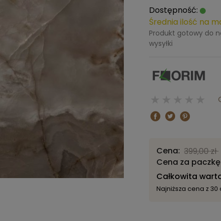
Dostępność:
Średnia ilość na 
Produkt gotowy do 
wysyłki
1 stars
2 stars
3 star
4 st
5 
Cena:
399,00
zł
Cena za paczkę
Całkowita wart
Najniższa cena z 30 