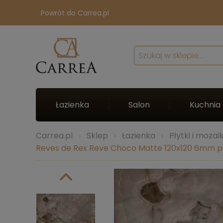
Powrót do Carrea.pl
Łazienka
Salon
Kuchnia
Carrea.pl
Sklep
Łazienka
Płytki i mozai
Reves de Rex Reve Choco Matte 120x120 6mm pł