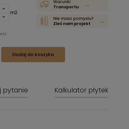
Warunki
→
Transportu
m2
Nie masz pomysłu?
→
Zleć nam projekt
jesz
Dodaj do koszyka
j pytanie
Kalkulator płytek