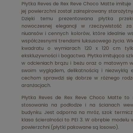
Płytka Reves de Rex Reve Choco Matte imituje
jej powierzchni został zainspirowany starożyt
Dzięki temu prezentowana płytka przek
nowoczesnej elegancji w rzeczywistość za
niuansów i cennych kolorów, które idealnie ws
współczesnymi trendami luksusowego życia. Wi
kwadratu o wymiarach 120 x 120 cm tylk
ekskluzywności i bogactwa. Płytka imitująca s
w odcieniach brązu i beżu oraz o matowym 
swoim wyglądem, delikatnością i niezwykłą e
cechom sprawdzi się dobrze w różnego rodza
aranżacjach.
Płytka Reves de Rex Reve Choco Matte to 
stosowania na podłodze i na ścianach wew
budynku. Jest odporna na mróz, szok termiczn
klasa ścieralności to PEI 3. W obrębie modelu
powierzchni (płytki pakowane są losowo).