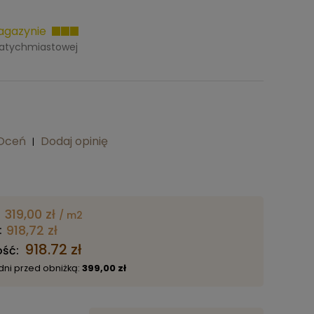
magazynie
natychmiastowej
s
ars
stars
Oceń
Dodaj opinię
|
319,00
zł
/ m2
918,72
zł
:
918.72
zł
ość:
dni przed obniżką:
399,00 zł