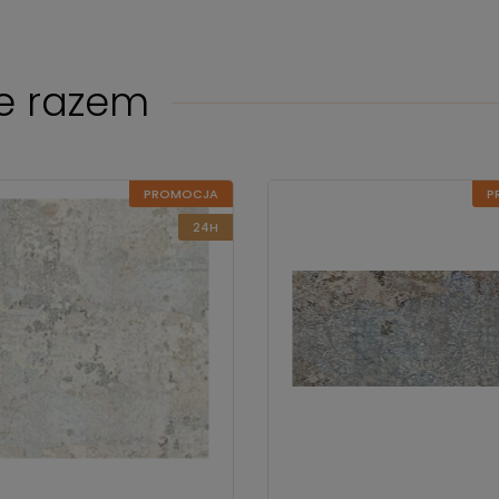
e razem
PROMOCJA
P
24H