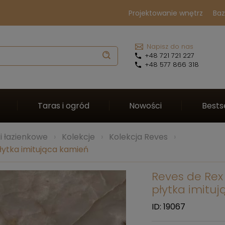
Projektowanie wnętrz
Baz
Napisz do nas
+48 721 721 227
+48 577 866 318
Taras i ogród
Nowości
Bests
ki łazienkowe
Kolekcje
Kolekcja Reves
ytka imitująca kamień
Reves de Rex
płytka imitu
ID: 19067