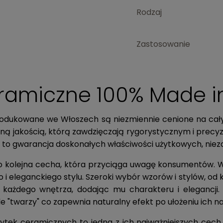
Rodzaj
Zastosowanie
eramiczne 100% Made in
rodukowane we Włoszech są niezmiennie cenione na całym
ną jakością, którą zawdzięczają rygorystycznym i precy
, to gwarancja doskonałych właściwości użytkowych, nie
to kolejna cecha, która przyciąga uwagę konsumentów. W
i eleganckiego stylu. Szeroki wybór wzorów i stylów, od
 każdego wnętrza, dodając mu charakteru i elegancji
e "twarzy" co zapewnia naturalny efekt po ułożeniu ich n
łytek ceramicznych to jedna z ich najważniejszych cech