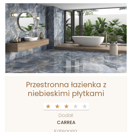
Przestronna łazienka z
niebieskimi płytkami
1 stars
2 stars
3 stars
4 stars
5 stars
Dodał:
CARREA
Kategoria: