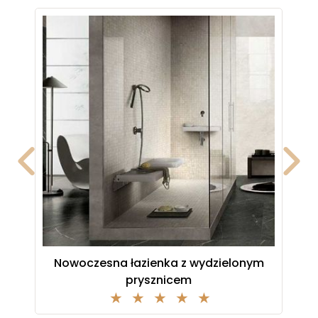
ą
Nowoczesna łazienka z wydzielonym
prysznicem
1 stars
2 stars
3 stars
4 stars
5 stars